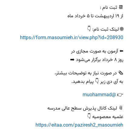
📆 ثبت نام :
از ۱۹ اردیبهشت تا ۵ خرداد ماه
🌐 لینک ثبت نام: 👇
https://form.masoumieh.ir/view.php?id=208930
⬅️ آزمون به صورت مجازی در
روز ۸ خرداد برگزار می‌شود ➡️
🗞 در صورت نیاز به توضیحات بیشتر،
به آی دی زیر 👇 پیام بدهید.
@muohammad
👉
📎 لینک کانال پذیرش سطح عالی مدرسه
علمیه معصومیه 👇
https://eitaa.com/paziresh2_masoumieh