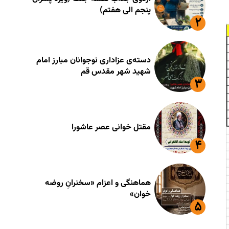
پنجم الی هفتم)
دسته‌ی عزاداری نوجوانان مبارز امام
شهید شهر مقدس قم
مقتل خوانی عصر عاشورا
هماهنگی و اعزام «سخنرانِ روضه
خوان»