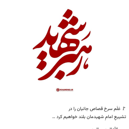
🚩 عَلَم سرخ قصاص جانیان را در
تشییعِ امامِ شهیدمان بلند خواهیم کرد …