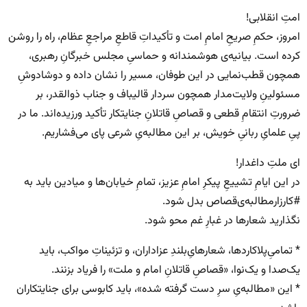
امتِ انقلابی!
امروز، حکمِ صریحِ امامِ امت و تأکیداتِ قاطعِ مراجعِ عظام، راه را روشن
کرده است. بیانیه‌ی هوشمندانه و حماسیِ مجلس خبرگانِ رهبری،
همچون قطب‌نمایی در این طوفان، مسیر را نشان داده و دوشادوشِ
مسئولینِ ولایت‌مدار همچون سردار قالیباف و جناب ذوالقدر، بر
ضرورتِ انتقامِ قطعی و قصاصِ قاتلانِ جنایتکار تأکید ورزیده‌اند. ما در
پیِ علمایِ ربانیِ خویش، بر این مطالبه‌یِ شرعی پای می‌فشاریم.
ای ملتِ داغدار!
در این ایامِ تشییعِ پیکرِ امامِ عزیز، تمامِ خیابان‌ها و میادین باید به
#کارزارمطالبه‌ی‌قصاص بدل شود.
نگذارید شعارها در غبارِ غم محو شود.
* تمامیِ‌پلاکاردها، شعارهایِ‌بلندِ عزاداران، و تزئیناتِ مواکب، باید
یک‌صدا و یک‌نوا، «قصاصِ قاتلانِ امام و ملت» را فریاد بزنند.
* این «مطالبه‌یِ سرِ دست گرفته شده»، باید کابوسی برای جنایتکاران