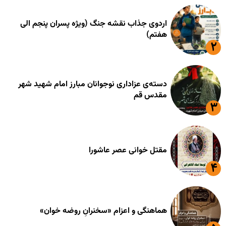
اردوی جذاب نقشه جنگ (ویژه پسران پنجم الی
هفتم)
دسته‌ی عزاداری نوجوانان مبارز امام شهید شهر
مقدس قم
مقتل خوانی عصر عاشورا
هماهنگی و اعزام «سخنرانِ روضه خوان»