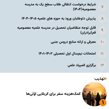
شرایط درخواست انتقالی طلاب سطح یک به مدرسه
معصومیه(۱۴۰۴)
پذیرش داوطلبان ورود به حوزه های علمیه ١۴٠۵-١۴٠۴
قابل توجه متقاضیان تحصیل در مدرسه علمیه معصومیه
قم(برادران)
معرفی و ارائه منابع دروس جنبی
امتحانات نیم‌سال اول تحصیلی ۱۴۰۲-۱۴۰۱
برگزاری المپیاد علمی
تهذیب
کمک‌هزینه سفر برای کربلایی اوّلی‌ها