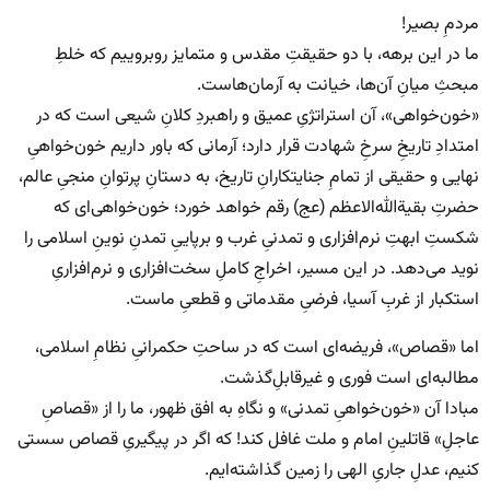
مردمِ بصیر!
ما در این برهه، با دو حقیقتِ مقدس و متمایز روبروییم که خلطِ
مبحثِ میانِ آن‌ها، خیانت به آرمان‌هاست.
«خون‌خواهی»، آن استراتژیِ عمیق و راهبردِ کلانِ شیعی است که در
امتدادِ تاریخِ سرخِ شهادت قرار دارد؛ آرمانی که باور داریم خون‌خواهیِ
نهایی و حقیقی از تمامِ جنایتکارانِ تاریخ، به دستانِ پرتوانِ منجیِ عالم،
حضرتِ بقیةالله‌الاعظم (عج) رقم خواهد خورد؛ خون‌خواهی‌ای که
شکستِ ابهتِ نرم‌افزاری و تمدنیِ غرب و برپاییِ تمدنِ نوینِ اسلامی را
نوید می‌دهد. در این مسیر، اخراجِ کاملِ سخت‌افزاری و نرم‌افزاریِ
استکبار از غربِ آسیا، فرضیِ مقدماتی و قطعیِ ماست.
اما «قصاص»، فریضه‌ای است که در ساحتِ حکمرانیِ نظامِ اسلامی،
مطالبه‌ای است فوری و غیرقابلِ‌گذشت.
مبادا آن «خون‌خواهیِ تمدنی» و نگاهِ به افق‌ ظهور، ما را از «قصاصِ
عاجلِ» قاتلینِ امام و ملت غافل کند! که اگر در پیگیریِ قصاص سستی
کنیم، عدلِ جاریِ الهی را زمین گذاشته‌ایم.