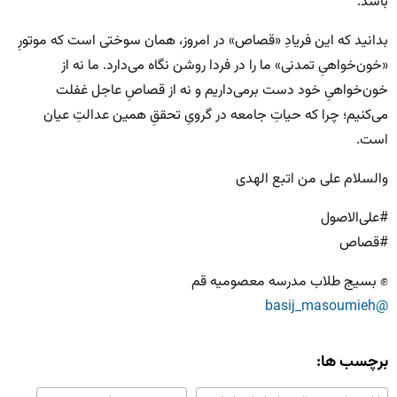
باشد.
بدانید که این فریادِ «قصاص» در امروز، همان سوختی است که موتورِ
«خون‌خواهیِ تمدنی» ما را در فردا روشن نگاه می‌دارد. ما نه از
خون‌خواهیِ خود دست برمی‌داریم و نه از قصاصِ عاجل غفلت
می‌کنیم؛ چرا که حیاتِ جامعه در گرویِ تحققِ همین عدالتِ عیان
است.
والسلام علی من اتبع الهدی
#علی‌الاصول
#قصاص
✊ بسیج طلاب مدرسه معصومیه قم
@basij_masoumieh
برچسب ها: