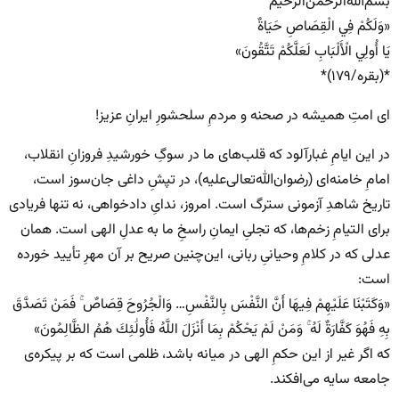
بسم‌الله‌الرحمن‌الرحیم
«وَلَكُمْ فِي الْقِصَاصِ حَيَاةٌ
يَا أُولِي الْأَلْبَابِ لَعَلَّكُمْ تَتَّقُونَ»
*(بقره/۱۷۹)*
ای امتِ همیشه در صحنه و مردمِ سلحشورِ ایرانِ عزیز!
در این ایامِ غبارآلود که قلب‌های ما در سوگِ خورشیدِ فروزانِ انقلاب،
امامِ خامنه‌ای (رضوان‌الله‌تعالی‌علیه)، در تپشِ داغی جان‌سوز است،
تاریخ شاهدِ آزمونی سترگ است. امروز، ندایِ دادخواهی، نه تنها فریادی
برای التیامِ زخم‌ها، که تجلیِ ایمانِ راسخِ ما به عدلِ الهی است. همان
عدلی که در کلامِ وحیانیِ ربانی، این‌چنین صریح بر آن مهرِ تأیید خورده
است:
«وَكَتَبْنَا عَلَيْهِمْ فِيهَا أَنَّ النَّفْسَ بِالنَّفْسِ… وَالْجُرُوحَ قِصَاصٌ ۚ فَمَنْ تَصَدَّقَ
بِهِ فَهُوَ كَفَّارَةٌ لَهُ ۚ وَمَنْ لَمْ يَحْكُمْ بِمَا أَنْزَلَ اللَّهُ فَأُولَٰئِكَ هُمُ الظَّالِمُونَ»
که اگر غیر از این حکمِ الهی در میانه باشد، ظلمی است که بر پیکره‌ی
جامعه سایه می‌افکند.