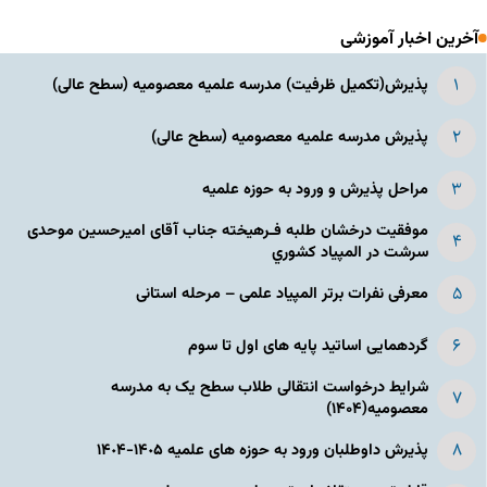
آخرین اخبار آموزشی
پذیرش(تکمیل ظرفیت) مدرسه علمیه معصومیه‌ (سطح عالی)
پذیرش مدرسه علمیه معصومیه‌ (سطح عالی)
مراحل پذیرش و ورود به حوزه علمیه
موفقیت درخشان طلبه فـرهیخته جناب آقای امیرحسین موحدی
سرشت در المپياد كشوري
معرفی نفرات برتر المپیاد علمی – مرحله استانی
گردهمایی اساتید پایه های اول تا سوم
شرایط درخواست انتقالی طلاب سطح یک به مدرسه
معصومیه(۱۴۰۴)
پذیرش داوطلبان ورود به حوزه های علمیه ١۴٠۵-١۴٠۴