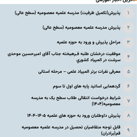
آخرین اخبار آموزشی
پذیرش(تکمیل ظرفیت) مدرسه علمیه معصومیه‌ (سطح عالی)
پذیرش مدرسه علمیه معصومیه‌ (سطح عالی)
مراحل پذیرش و ورود به حوزه علمیه
موفقیت درخشان طلبه فـرهیخته جناب آقای امیرحسین موحدی
سرشت در المپياد كشوري
معرفی نفرات برتر المپیاد علمی – مرحله استانی
گردهمایی اساتید پایه های اول تا سوم
شرایط درخواست انتقالی طلاب سطح یک به مدرسه
معصومیه(۱۴۰۴)
پذیرش داوطلبان ورود به حوزه های علمیه ١۴٠۵-١۴٠۴
قابل توجه متقاضیان تحصیل در مدرسه علمیه معصومیه
قم(برادران)