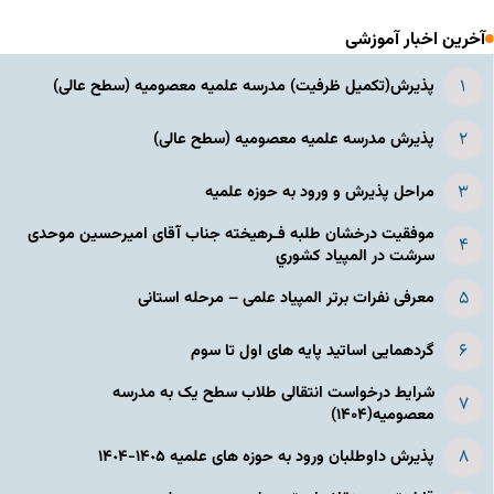
آخرین اخبار آموزشی
پذیرش(تکمیل ظرفیت) مدرسه علمیه معصومیه‌ (سطح عالی)
پذیرش مدرسه علمیه معصومیه‌ (سطح عالی)
مراحل پذیرش و ورود به حوزه علمیه
موفقیت درخشان طلبه فـرهیخته جناب آقای امیرحسین موحدی
سرشت در المپياد كشوري
معرفی نفرات برتر المپیاد علمی – مرحله استانی
گردهمایی اساتید پایه های اول تا سوم
شرایط درخواست انتقالی طلاب سطح یک به مدرسه
معصومیه(۱۴۰۴)
پذیرش داوطلبان ورود به حوزه های علمیه ١۴٠۵-١۴٠۴