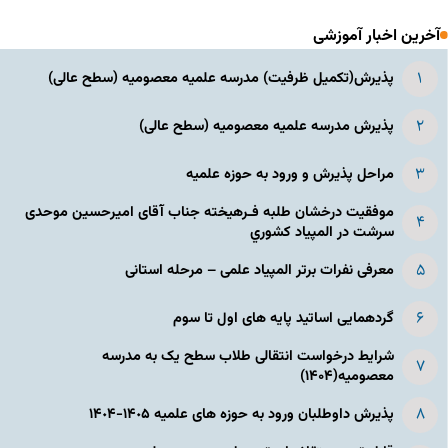
آخرین اخبار آموزشی
پذیرش(تکمیل ظرفیت) مدرسه علمیه معصومیه‌ (سطح عالی)
پذیرش مدرسه علمیه معصومیه‌ (سطح عالی)
مراحل پذیرش و ورود به حوزه علمیه
موفقیت درخشان طلبه فـرهیخته جناب آقای امیرحسین موحدی
سرشت در المپياد كشوري
معرفی نفرات برتر المپیاد علمی – مرحله استانی
گردهمایی اساتید پایه های اول تا سوم
شرایط درخواست انتقالی طلاب سطح یک به مدرسه
معصومیه(۱۴۰۴)
پذیرش داوطلبان ورود به حوزه های علمیه ١۴٠۵-١۴٠۴