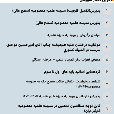
آخرین اخبار آموزشی
پذیرش(تکمیل ظرفیت) مدرسه علمیه معصومیه‌ (سطح عالی)
پذیرش مدرسه علمیه معصومیه‌ (سطح عالی)
مراحل پذیرش و ورود به حوزه علمیه
موفقیت درخشان طلبه فـرهیخته جناب آقای امیرحسین موحدی
سرشت در المپياد كشوري
معرفی نفرات برتر المپیاد علمی – مرحله استانی
گردهمایی اساتید پایه های اول تا سوم
شرایط درخواست انتقالی طلاب سطح یک به مدرسه
معصومیه(۱۴۰۴)
پذیرش داوطلبان ورود به حوزه های علمیه ١۴٠۵-١۴٠۴
قابل توجه متقاضیان تحصیل در مدرسه علمیه معصومیه
قم(برادران)