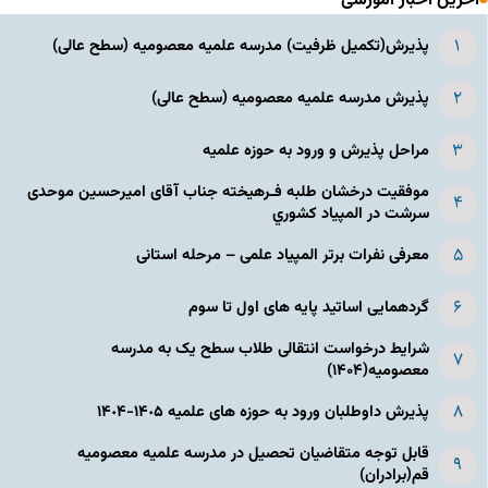
آخرین اخبار آموزشی
پذیرش(تکمیل ظرفیت) مدرسه علمیه معصومیه‌ (سطح عالی)
پذیرش مدرسه علمیه معصومیه‌ (سطح عالی)
مراحل پذیرش و ورود به حوزه علمیه
موفقیت درخشان طلبه فـرهیخته جناب آقای امیرحسین موحدی
سرشت در المپياد كشوري
معرفی نفرات برتر المپیاد علمی – مرحله استانی
گردهمایی اساتید پایه های اول تا سوم
شرایط درخواست انتقالی طلاب سطح یک به مدرسه
معصومیه(۱۴۰۴)
پذیرش داوطلبان ورود به حوزه های علمیه ١۴٠۵-١۴٠۴
قابل توجه متقاضیان تحصیل در مدرسه علمیه معصومیه
قم(برادران)