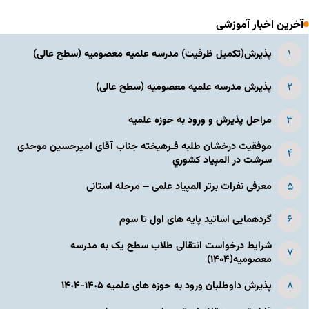
آخرین اخبار آموزشی
پذیرش(تکمیل ظرفیت) مدرسه علمیه معصومیه‌ (سطح عالی)
پذیرش مدرسه علمیه معصومیه‌ (سطح عالی)
مراحل پذیرش و ورود به حوزه علمیه
موفقیت درخشان طلبه فـرهیخته جناب آقای امیرحسین موحدی
سرشت در المپياد كشوري
معرفی نفرات برتر المپیاد علمی – مرحله استانی
گردهمایی اساتید پایه های اول تا سوم
شرایط درخواست انتقالی طلاب سطح یک به مدرسه
معصومیه(۱۴۰۴)
پذیرش داوطلبان ورود به حوزه های علمیه ١۴٠۵-١۴٠۴