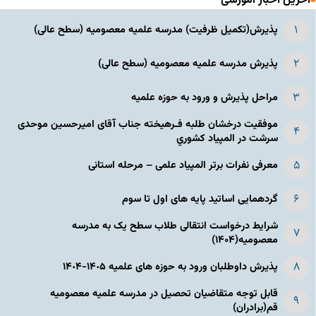
آخرین اخبار آموزشی
پذیرش(تکمیل ظرفیت) مدرسه علمیه معصومیه‌ (سطح عالی)
پذیرش مدرسه علمیه معصومیه‌ (سطح عالی)
مراحل پذیرش و ورود به حوزه علمیه
موفقیت درخشان طلبه فـرهیخته جناب آقای امیرحسین موحدی
سرشت در المپياد كشوري
معرفی نفرات برتر المپیاد علمی – مرحله استانی
گردهمایی اساتید پایه های اول تا سوم
شرایط درخواست انتقالی طلاب سطح یک به مدرسه
معصومیه(۱۴۰۴)
پذیرش داوطلبان ورود به حوزه های علمیه ١۴٠۵-١۴٠۴
قابل توجه متقاضیان تحصیل در مدرسه علمیه معصومیه
قم(برادران)