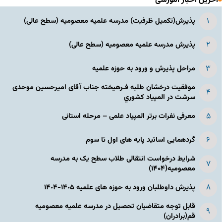
آخرین اخبار آموزشی
پذیرش(تکمیل ظرفیت) مدرسه علمیه معصومیه‌ (سطح عالی)
پذیرش مدرسه علمیه معصومیه‌ (سطح عالی)
مراحل پذیرش و ورود به حوزه علمیه
موفقیت درخشان طلبه فـرهیخته جناب آقای امیرحسین موحدی
سرشت در المپياد كشوري
معرفی نفرات برتر المپیاد علمی – مرحله استانی
گردهمایی اساتید پایه های اول تا سوم
شرایط درخواست انتقالی طلاب سطح یک به مدرسه
معصومیه(۱۴۰۴)
پذیرش داوطلبان ورود به حوزه های علمیه ١۴٠۵-١۴٠۴
قابل توجه متقاضیان تحصیل در مدرسه علمیه معصومیه
قم(برادران)