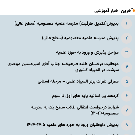
آخرین اخبار آموزشی
پذیرش(تکمیل ظرفیت) مدرسه علمیه معصومیه‌ (سطح عالی)
پذیرش مدرسه علمیه معصومیه‌ (سطح عالی)
مراحل پذیرش و ورود به حوزه علمیه
موفقیت درخشان طلبه فـرهیخته جناب آقای امیرحسین موحدی
سرشت در المپياد كشوري
معرفی نفرات برتر المپیاد علمی – مرحله استانی
گردهمایی اساتید پایه های اول تا سوم
شرایط درخواست انتقالی طلاب سطح یک به مدرسه
معصومیه(۱۴۰۴)
پذیرش داوطلبان ورود به حوزه های علمیه ١۴٠۵-١۴٠۴