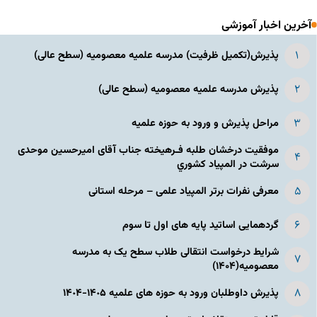
آخرین اخبار آموزشی
پذیرش(تکمیل ظرفیت) مدرسه علمیه معصومیه‌ (سطح عالی)
پذیرش مدرسه علمیه معصومیه‌ (سطح عالی)
مراحل پذیرش و ورود به حوزه علمیه
موفقیت درخشان طلبه فـرهیخته جناب آقای امیرحسین موحدی
سرشت در المپياد كشوري
معرفی نفرات برتر المپیاد علمی – مرحله استانی
گردهمایی اساتید پایه های اول تا سوم
شرایط درخواست انتقالی طلاب سطح یک به مدرسه
معصومیه(۱۴۰۴)
پذیرش داوطلبان ورود به حوزه های علمیه ١۴٠۵-١۴٠۴