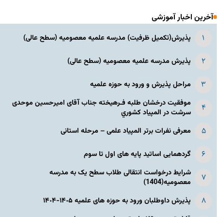
آخرین اخبار آموزشی
پذیرش(تکمیل ظرفیت) مدرسه علمیه معصومیه‌ (سطح عالی)
پذیرش مدرسه علمیه معصومیه‌ (سطح عالی)
مراحل پذیرش و ورود به حوزه علمیه
موفقیت درخشان طلبه فـرهیخته جناب آقای امیرحسین موحدی
سرشت در المپياد كشوري
معرفی نفرات برتر المپیاد علمی – مرحله استانی
گردهمایی اساتید پایه های اول تا سوم
شرایط درخواست انتقالی طلاب سطح یک به مدرسه
معصومیه(1404)
پذیرش داوطلبان ورود به حوزه های علمیه ١۴٠۵-١۴٠۴