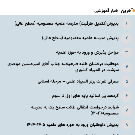
آخرین اخبار آموزشی
پذیرش(تکمیل ظرفیت) مدرسه علمیه معصومیه‌ (سطح عالی)
پذیرش مدرسه علمیه معصومیه‌ (سطح عالی)
مراحل پذیرش و ورود به حوزه علمیه
موفقیت درخشان طلبه فـرهیخته جناب آقای امیرحسین موحدی
سرشت در المپياد كشوري
معرفی نفرات برتر المپیاد علمی – مرحله استانی
گردهمایی اساتید پایه های اول تا سوم
شرایط درخواست انتقالی طلاب سطح یک به مدرسه
معصومیه(۱۴۰۴)
پذیرش داوطلبان ورود به حوزه های علمیه ١۴٠۵-١۴٠۴