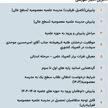
آخرین اخبار آموزشی
پذیرش(تکمیل ظرفیت) مدرسه علمیه معصومیه‌ (سطح عالی)
پذیرش مدرسه علمیه معصومیه‌ (سطح عالی)
مراحل پذیرش و ورود به حوزه علمیه
موفقیت درخشان طلبه فـرهیخته جناب آقای امیرحسین موحدی
سرشت در المپياد كشوري
معرفی نفرات برتر المپیاد علمی – مرحله استانی
گردهمایی اساتید پایه های اول تا سوم
شرایط درخواست انتقالی طلاب سطح یک به مدرسه
معصومیه(۱۴۰۴)
پذیرش داوطلبان ورود به حوزه های علمیه ١۴٠۵-١۴٠۴
قابل توجه متقاضیان تحصیل در مدرسه علمیه معصومیه
قم(برادران)