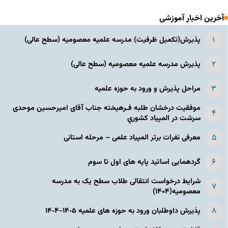
آخرین اخبار آموزشی
پذیرش(تکمیل ظرفیت) مدرسه علمیه معصومیه‌ (سطح عالی)
پذیرش مدرسه علمیه معصومیه‌ (سطح عالی)
مراحل پذیرش و ورود به حوزه علمیه
موفقیت درخشان طلبه فـرهیخته جناب آقای امیرحسین موحدی
سرشت در المپياد كشوري
معرفی نفرات برتر المپیاد علمی – مرحله استانی
گردهمایی اساتید پایه های اول تا سوم
شرایط درخواست انتقالی طلاب سطح یک به مدرسه
معصومیه(۱۴۰۴)
پذیرش داوطلبان ورود به حوزه های علمیه ١۴٠۵-١۴٠۴