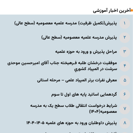
آخرین اخبار آموزشی
پذیرش(تکمیل ظرفیت) مدرسه علمیه معصومیه‌ (سطح عالی)
پذیرش مدرسه علمیه معصومیه‌ (سطح عالی)
مراحل پذیرش و ورود به حوزه علمیه
موفقیت درخشان طلبه فـرهیخته جناب آقای امیرحسین موحدی
سرشت در المپياد كشوري
معرفی نفرات برتر المپیاد علمی – مرحله استانی
گردهمایی اساتید پایه های اول تا سوم
شرایط درخواست انتقالی طلاب سطح یک به مدرسه
معصومیه(۱۴۰۴)
پذیرش داوطلبان ورود به حوزه های علمیه ١۴٠۵-١۴٠۴