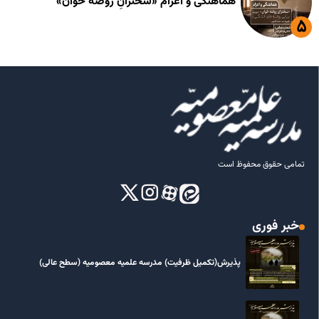
هماهنگی و اعزام «سخنرانِ روضه خوان»
تمامی حقوق محفوظ است
خبر فوری
پذیرش(تکمیل ظرفیت) مدرسه علمیه معصومیه‌ (سطح عالی)