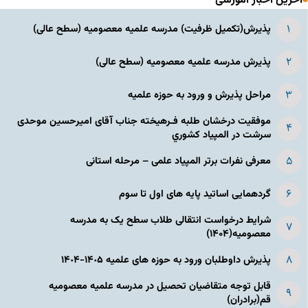
آخرین اخبار آموزشی
پذیرش(تکمیل ظرفیت) مدرسه علمیه معصومیه‌ (سطح عالی)
پذیرش مدرسه علمیه معصومیه‌ (سطح عالی)
مراحل پذیرش و ورود به حوزه علمیه
موفقیت درخشان طلبه فـرهیخته جناب آقای امیرحسین موحدی
سرشت در المپياد كشوري
معرفی نفرات برتر المپیاد علمی – مرحله استانی
گردهمایی اساتید پایه های اول تا سوم
شرایط درخواست انتقالی طلاب سطح یک به مدرسه
معصومیه(۱۴۰۴)
پذیرش داوطلبان ورود به حوزه های علمیه ١۴٠۵-١۴٠۴
قابل توجه متقاضیان تحصیل در مدرسه علمیه معصومیه
قم(برادران)