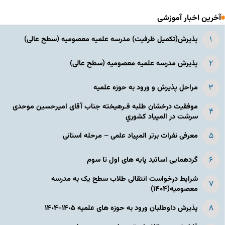
آخرین اخبار آموزشی
پذیرش(تکمیل ظرفیت) مدرسه علمیه معصومیه‌ (سطح عالی)
پذیرش مدرسه علمیه معصومیه‌ (سطح عالی)
مراحل پذیرش و ورود به حوزه علمیه
موفقیت درخشان طلبه فـرهیخته جناب آقای امیرحسین موحدی
سرشت در المپياد كشوري
معرفی نفرات برتر المپیاد علمی – مرحله استانی
گردهمایی اساتید پایه های اول تا سوم
شرایط درخواست انتقالی طلاب سطح یک به مدرسه
معصومیه(۱۴۰۴)
پذیرش داوطلبان ورود به حوزه های علمیه ١۴٠۵-١۴٠۴