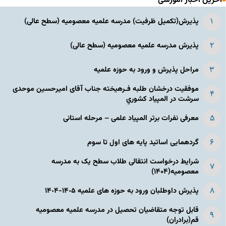
آخرین اخبار آموزشی
پذیرش(تکمیل ظرفیت) مدرسه علمیه معصومیه‌ (سطح عالی)
پذیرش مدرسه علمیه معصومیه‌ (سطح عالی)
مراحل پذیرش و ورود به حوزه علمیه
موفقیت درخشان طلبه فـرهیخته جناب آقای امیرحسین موحدی
سرشت در المپياد كشوري
معرفی نفرات برتر المپیاد علمی – مرحله استانی
گردهمایی اساتید پایه های اول تا سوم
شرایط درخواست انتقالی طلاب سطح یک به مدرسه
معصومیه(۱۴۰۴)
پذیرش داوطلبان ورود به حوزه های علمیه ١۴٠۵-١۴٠۴
قابل توجه متقاضیان تحصیل در مدرسه علمیه معصومیه
قم(برادران)