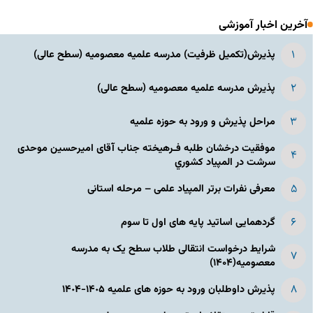
آخرین اخبار آموزشی
پذیرش(تکمیل ظرفیت) مدرسه علمیه معصومیه‌ (سطح عالی)
پذیرش مدرسه علمیه معصومیه‌ (سطح عالی)
مراحل پذیرش و ورود به حوزه علمیه
موفقیت درخشان طلبه فـرهیخته جناب آقای امیرحسین موحدی
سرشت در المپياد كشوري
معرفی نفرات برتر المپیاد علمی – مرحله استانی
گردهمایی اساتید پایه های اول تا سوم
شرایط درخواست انتقالی طلاب سطح یک به مدرسه
معصومیه(۱۴۰۴)
پذیرش داوطلبان ورود به حوزه های علمیه ١۴٠۵-١۴٠۴