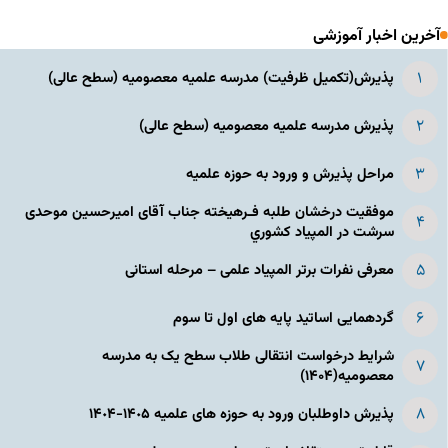
آخرین اخبار آموزشی
پذیرش(تکمیل ظرفیت) مدرسه علمیه معصومیه‌ (سطح عالی)
پذیرش مدرسه علمیه معصومیه‌ (سطح عالی)
مراحل پذیرش و ورود به حوزه علمیه
موفقیت درخشان طلبه فـرهیخته جناب آقای امیرحسین موحدی
سرشت در المپياد كشوري
معرفی نفرات برتر المپیاد علمی – مرحله استانی
گردهمایی اساتید پایه های اول تا سوم
شرایط درخواست انتقالی طلاب سطح یک به مدرسه
معصومیه(۱۴۰۴)
پذیرش داوطلبان ورود به حوزه های علمیه ١۴٠۵-١۴٠۴