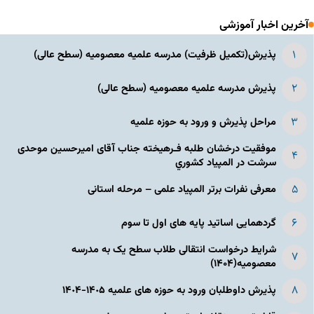
آخرین اخبار آموزشی
پذیرش(تکمیل ظرفیت) مدرسه علمیه معصومیه‌ (سطح عالی)
پذیرش مدرسه علمیه معصومیه‌ (سطح عالی)
مراحل پذیرش و ورود به حوزه علمیه
موفقیت درخشان طلبه فـرهیخته جناب آقای امیرحسین موحدی
سرشت در المپياد كشوري
معرفی نفرات برتر المپیاد علمی – مرحله استانی
گردهمایی اساتید پایه های اول تا سوم
شرایط درخواست انتقالی طلاب سطح یک به مدرسه
معصومیه(۱۴۰۴)
پذیرش داوطلبان ورود به حوزه های علمیه ١۴٠۵-١۴٠۴