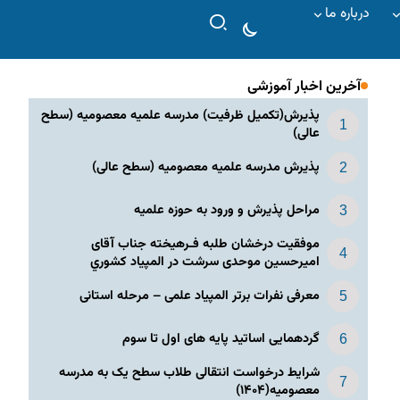
درباره ما
آخرین اخبار آموزشی
پذیرش(تکمیل ظرفیت) مدرسه علمیه معصومیه‌ (سطح
عالی)
پذیرش مدرسه علمیه معصومیه‌ (سطح عالی)
مراحل پذیرش و ورود به حوزه علمیه
موفقیت درخشان طلبه فـرهیخته جناب آقای
امیرحسین موحدی سرشت در المپياد كشوري
معرفی نفرات برتر المپیاد علمی – مرحله استانی
گردهمایی اساتید پایه های اول تا سوم
شرایط درخواست انتقالی طلاب سطح یک به مدرسه
معصومیه(۱۴۰۴)