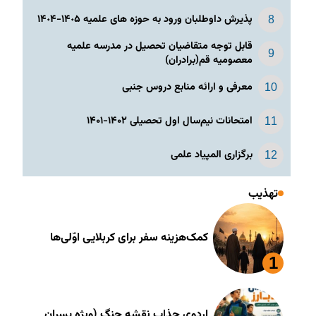
پذیرش داوطلبان ورود به حوزه های علمیه ١۴٠۵-١۴٠۴
قابل توجه متقاضیان تحصیل در مدرسه علمیه
معصومیه قم(برادران)
معرفی و ارائه منابع دروس جنبی
امتحانات نیم‌سال اول تحصیلی ۱۴۰۲-۱۴۰۱
برگزاری المپیاد علمی
تهذیب
کمک‌هزینه سفر برای کربلایی اوّلی‌ها
اردوی جذاب نقشه جنگ (ویژه پسران