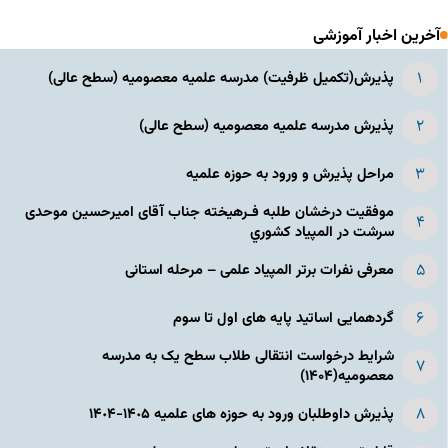
آخرین اخبار آموزشی
پذیرش(تکمیل ظرفیت) مدرسه علمیه معصومیه‌ (سطح عالی)
پذیرش مدرسه علمیه معصومیه‌ (سطح عالی)
مراحل پذیرش و ورود به حوزه علمیه
موفقیت درخشان طلبه فـرهیخته جناب آقای امیرحسین موحدی
سرشت در المپياد كشوري
معرفی نفرات برتر المپیاد علمی – مرحله استانی
گردهمایی اساتید پایه های اول تا سوم
شرایط درخواست انتقالی طلاب سطح یک به مدرسه
معصومیه(۱۴۰۴)
پذیرش داوطلبان ورود به حوزه های علمیه ١۴٠۵-١۴٠۴