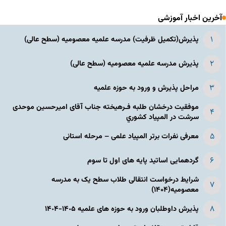
آخرین اخبار آموزشی
پذیرش(تکمیل ظرفیت) مدرسه علمیه معصومیه‌ (سطح عالی)
پذیرش مدرسه علمیه معصومیه‌ (سطح عالی)
مراحل پذیرش و ورود به حوزه علمیه
موفقیت درخشان طلبه فـرهیخته جناب آقای امیرحسین موحدی
سرشت در المپياد كشوري
معرفی نفرات برتر المپیاد علمی – مرحله استانی
گردهمایی اساتید پایه های اول تا سوم
شرایط درخواست انتقالی طلاب سطح یک به مدرسه
معصومیه(۱۴۰۴)
پذیرش داوطلبان ورود به حوزه های علمیه ١۴٠۵-١۴٠۴