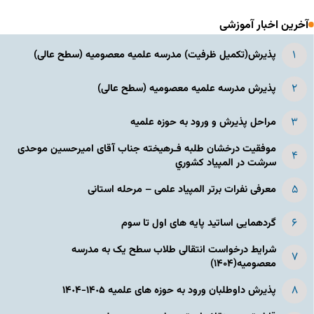
آخرین اخبار آموزشی
پذیرش(تکمیل ظرفیت) مدرسه علمیه معصومیه‌ (سطح عالی)
پذیرش مدرسه علمیه معصومیه‌ (سطح عالی)
مراحل پذیرش و ورود به حوزه علمیه
موفقیت درخشان طلبه فـرهیخته جناب آقای امیرحسین موحدی
سرشت در المپياد كشوري
معرفی نفرات برتر المپیاد علمی – مرحله استانی
گردهمایی اساتید پایه های اول تا سوم
شرایط درخواست انتقالی طلاب سطح یک به مدرسه
معصومیه(۱۴۰۴)
پذیرش داوطلبان ورود به حوزه های علمیه ١۴٠۵-١۴٠۴