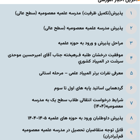
آخرین اخبار آموزشی
پذیرش(تکمیل ظرفیت) مدرسه علمیه معصومیه‌ (سطح عالی)
پذیرش مدرسه علمیه معصومیه‌ (سطح عالی)
مراحل پذیرش و ورود به حوزه علمیه
موفقیت درخشان طلبه فـرهیخته جناب آقای امیرحسین موحدی
سرشت در المپياد كشوري
معرفی نفرات برتر المپیاد علمی – مرحله استانی
گردهمایی اساتید پایه های اول تا سوم
شرایط درخواست انتقالی طلاب سطح یک به مدرسه
معصومیه(۱۴۰۴)
پذیرش داوطلبان ورود به حوزه های علمیه ١۴٠۵-١۴٠۴
قابل توجه متقاضیان تحصیل در مدرسه علمیه معصومیه
قم(برادران)