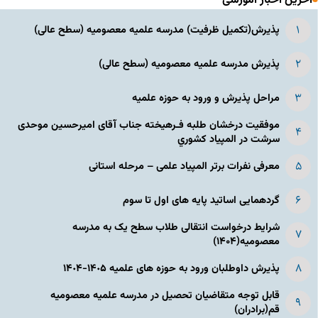
آخرین اخبار آموزشی
پذیرش(تکمیل ظرفیت) مدرسه علمیه معصومیه‌ (سطح عالی)
پذیرش مدرسه علمیه معصومیه‌ (سطح عالی)
مراحل پذیرش و ورود به حوزه علمیه
موفقیت درخشان طلبه فـرهیخته جناب آقای امیرحسین موحدی
سرشت در المپياد كشوري
معرفی نفرات برتر المپیاد علمی – مرحله استانی
گردهمایی اساتید پایه های اول تا سوم
شرایط درخواست انتقالی طلاب سطح یک به مدرسه
معصومیه(۱۴۰۴)
پذیرش داوطلبان ورود به حوزه های علمیه ١۴٠۵-١۴٠۴
قابل توجه متقاضیان تحصیل در مدرسه علمیه معصومیه
قم(برادران)