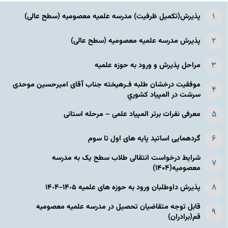
پذیرش(تکمیل ظرفیت) مدرسه علمیه معصومیه‌ (سطح عالی)
پذیرش مدرسه علمیه معصومیه‌ (سطح عالی)
مراحل پذیرش و ورود به حوزه علمیه
موفقیت درخشان طلبه فـرهیخته جناب آقای امیرحسین موحدی
سرشت در المپياد كشوري
معرفی نفرات برتر المپیاد علمی – مرحله استانی
گردهمایی اساتید پایه های اول تا سوم
شرایط درخواست انتقالی طلاب سطح یک به مدرسه
معصومیه(۱۴۰۴)
پذیرش داوطلبان ورود به حوزه های علمیه ١۴٠۵-١۴٠۴
قابل توجه متقاضیان تحصیل در مدرسه علمیه معصومیه
قم(برادران)