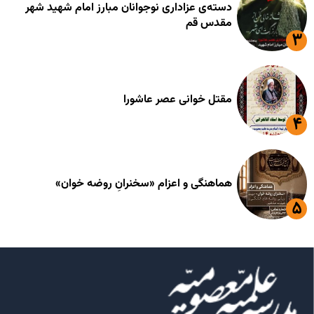
دسته‌ی عزاداری نوجوانان مبارز امام شهید شهر
مقدس قم
مقتل خوانی عصر عاشورا
هماهنگی و اعزام «سخنرانِ روضه خوان»