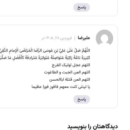
پاسخ
علیرضا
فروردین ۲۸, ۱۴۰۵ در
اللّٰهُمَّ صَلِّ عَلَىٰ عَلِيِّ بْنِ مُوسَىٰ الرِّضَا الْمُرْتَضَىٰ الْإِمامِ التَّق
كَثِيرَةً تامَّةً زاكِيَةً مُتَواصِلَةً مُتَواتِرَةً مُتَرادِفَةً كَأَفْضَلِ مَا صَلَّي
اللهم عجل لولیک الفرج
اللهم العن الجبت و الطاغوت
اللهم العن قتلة اباالحسن
یا لیتنی کنت معهم فافوز فوزا عظیما
پاسخ
دیدگاهتان را بنویسید