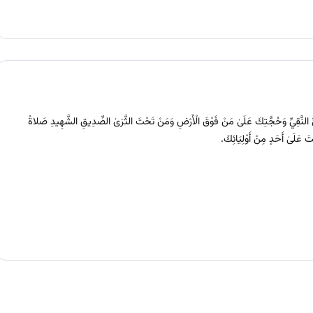
ِيِّ النَّقِيِّ وَحُجَّتِكَ عَلَىٰ مَنْ فَوْقَ الْأَرْضِ وَمَنْ تَحْتَ الثَّرَىٰ الصِّدِيقِ الشَّهِيدِ صَلاةً
ْتَ عَلَىٰ أَحَدٍ مِنْ أَوْلِيَائِكَ.