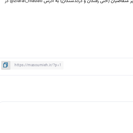
جهت ثبت نام، عبارت «زائر» به همراه نام و نام خانوادگی خود و سایر متقاضیان (حتی رفتگان و درگذشتگان) به آدرس ziarat_niabati@ در