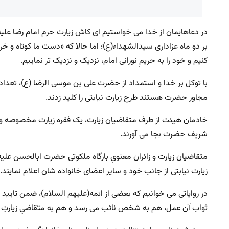
در دعاهایمان از خدا می خواستیم ای کاش زیارت حرم امام رضا علیه 
بر دو ماه عزاداری سیدالشهداء(ع)؛ اما حالا که «دست ما کوتاه و خرم
کنیم و خود را به حریمِ نورانی امام، نزدیک و نزدیک تر نماییم.
با توکل بر خدا و استمداد از حضرت علی بن موسی الرضا (ع)، تعدا
مجاور حضرت هستند طرح زیارت نیابتی را کلید زدند.
خادمان هیئت از طرف متقاضیان زیارت، یک فقره زیارت مخصوصه و ن
شریف حضرت بجا می آورند.
متقاضیان زیارت و زائران معنویِ بارگاه ملکوتی حضرت ابالحسن علیه‌ا
زیارت نیابتی از جانب خود و سایر اعضای خانواده شان اعلام نمایند.
در روایاتی می خوانیم که بعضی از ائمه(علیهم السلام)، ضمن تایید ز
ثواب آن عمل، هم به ‌شخص نائب می رسد و هم به متقاضیِ زیارتِ ن