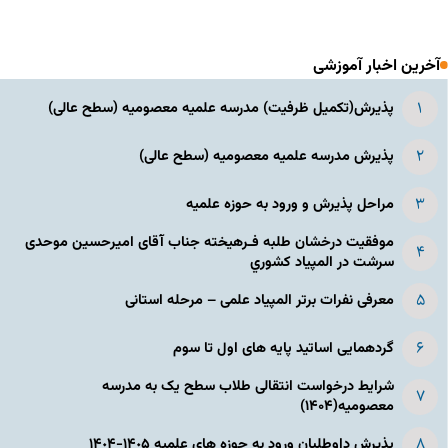
آخرین اخبار آموزشی
پذیرش(تکمیل ظرفیت) مدرسه علمیه معصومیه‌ (سطح عالی)
پذیرش مدرسه علمیه معصومیه‌ (سطح عالی)
مراحل پذیرش و ورود به حوزه علمیه
موفقیت درخشان طلبه فـرهیخته جناب آقای امیرحسین موحدی
سرشت در المپياد كشوري
معرفی نفرات برتر المپیاد علمی – مرحله استانی
گردهمایی اساتید پایه های اول تا سوم
شرایط درخواست انتقالی طلاب سطح یک به مدرسه
معصومیه(۱۴۰۴)
پذیرش داوطلبان ورود به حوزه های علمیه ١۴٠۵-١۴٠۴