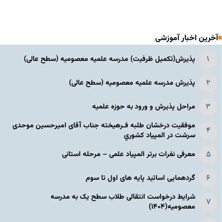
آخرین اخبار آموزشی
پذیرش(تکمیل ظرفیت) مدرسه علمیه معصومیه‌ (سطح عالی)
پذیرش مدرسه علمیه معصومیه‌ (سطح عالی)
مراحل پذیرش و ورود به حوزه علمیه
موفقیت درخشان طلبه فـرهیخته جناب آقای امیرحسین موحدی
سرشت در المپياد كشوري
معرفی نفرات برتر المپیاد علمی – مرحله استانی
گردهمایی اساتید پایه های اول تا سوم
شرایط درخواست انتقالی طلاب سطح یک به مدرسه
معصومیه(۱۴۰۴)