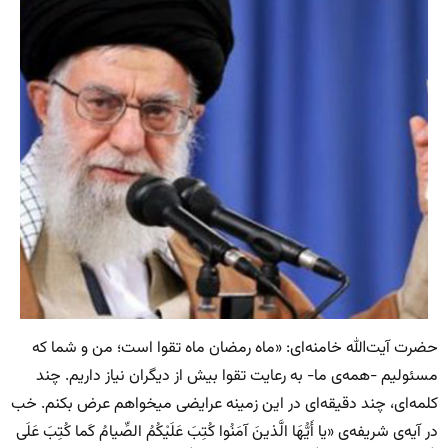
حضرت آیت‌الله خامنه‌ای: «ماه رمضان ماه تقوا است؛ من و شما که
مسئولیم -همه‌ی ما- به رعایت تقوا بیش از دیگران نیاز داریم. چند
کلمه‌ای، چند دقیقه‌ای در این زمینه عرایضی میخواهم عرض بکنم. خب
در آیه‌ی شریفه‌ی «یا أَیُّهَا الَّذینَ آمَنُوا کُتِبَ عَلَیْکُمُ الصِّیامُ کَما کُتِبَ عَلَی