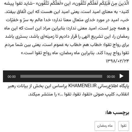
الَّذینَ مِنْ قَبْلِکُم لَعَلَّکُم تَتَّقُون»، این «لَعَلَّکُم تَتَّقُون» -شاید تقوا پیشه
کنید- به معنای امید است، یعنی امید این هست که این اتّفاق بیفتد.
خب، امید در مورد خدای متعال معنا ندارد؛ خدا عالم به سرّ ‌و خفیّات
و همه چیز است، امید معنی ندارد؛ بنابراین مراد این است که این ماه
رمضان را، این تشریع الهی را قرار دادیم تا زمینه‌ای باشد، بستری باشد
برای رواج تقوا؛ خطاب هم خطاب به عموم است، یعنی بین شما مردم
تقوا رواج پیدا کند. بنابراین ماه رمضان، ماه رواج تقوا است.»
۱۳۹۸/۰۲/۲۴
پخش‌کننده
00:00
00:00
صوت
پایگاه اطلاع‌رسانی KHAMENEI.IR براساس این بخش از بیانات رهبر
انقلاب، کلیپ صوتی «تقوا، تقوا، تقوا …» را منتشر میکند.
برچسب ها:
تقوا
ماه رمضان