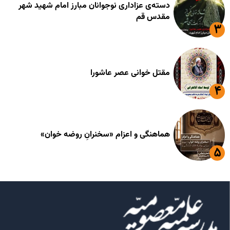
دسته‌ی عزاداری نوجوانان مبارز امام شهید شهر
مقدس قم
مقتل خوانی عصر عاشورا
هماهنگی و اعزام «سخنرانِ روضه خوان»