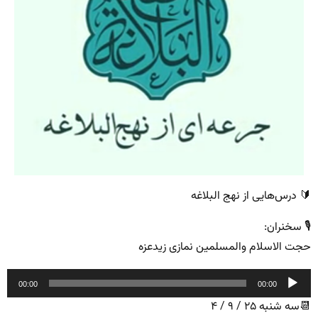
🔰 درس‌هایی از نهج البلاغه
🎙 سخنران:
حجت الاسلام والمسلمین نمازی زیدعزه
پخش‌کننده
00:00
00:00
صوت
📆سه شنبه ۲۵ / ۹ / ۴