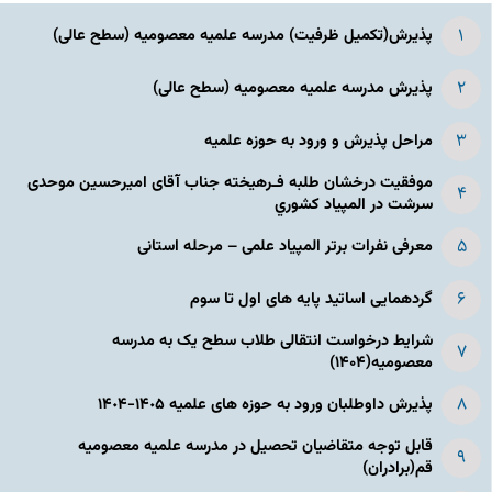
پذیرش(تکمیل ظرفیت) مدرسه علمیه معصومیه‌ (سطح عالی)
پذیرش مدرسه علمیه معصومیه‌ (سطح عالی)
مراحل پذیرش و ورود به حوزه علمیه
موفقیت درخشان طلبه فـرهیخته جناب آقای امیرحسین موحدی
سرشت در المپياد كشوري
معرفی نفرات برتر المپیاد علمی – مرحله استانی
گردهمایی اساتید پایه های اول تا سوم
شرایط درخواست انتقالی طلاب سطح یک به مدرسه
معصومیه(۱۴۰۴)
پذیرش داوطلبان ورود به حوزه های علمیه ١۴٠۵-١۴٠۴
قابل توجه متقاضیان تحصیل در مدرسه علمیه معصومیه
قم(برادران)