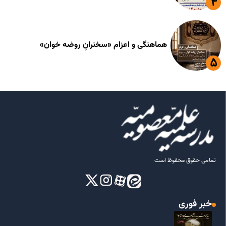
هماهنگی و اعزام «سخنرانِ روضه خوان»
تمامی حقوق محفوظ است
خبر فوری