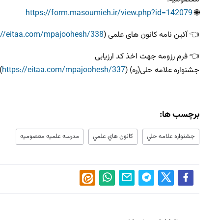
https://form.masoumieh.ir/view.php?id=142079
🌐
👈 آئین نامه کانون های علمی (
://eitaa.com/mpajoohesh/338
‌👈 فرم رزومه جهت اخذ کد ارزیابی
جشنواره علامه حلی(ره) (
https://eitaa.com/mpajoohesh/337
)
برچسب ها:
جشنواره علامه حلي
كانون هاي علمي
مدرسه علميه معصوميه