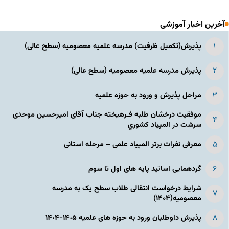
آخرین اخبار آموزشی
پذیرش(تکمیل ظرفیت) مدرسه علمیه معصومیه‌ (سطح عالی)
پذیرش مدرسه علمیه معصومیه‌ (سطح عالی)
مراحل پذیرش و ورود به حوزه علمیه
موفقیت درخشان طلبه فـرهیخته جناب آقای امیرحسین موحدی
سرشت در المپياد كشوري
معرفی نفرات برتر المپیاد علمی – مرحله استانی
گردهمایی اساتید پایه های اول تا سوم
شرایط درخواست انتقالی طلاب سطح یک به مدرسه
معصومیه(۱۴۰۴)
پذیرش داوطلبان ورود به حوزه های علمیه ١۴٠۵-١۴٠۴