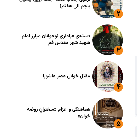
پنجم الی هفتم)
دسته‌ی عزاداری نوجوانان مبارز امام
شهید شهر مقدس قم
مقتل خوانی عصر عاشورا
هماهنگی و اعزام «سخنرانِ روضه
خوان»