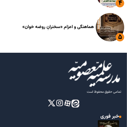
هماهنگی و اعزام «سخنرانِ روضه خوان»
تمامی حقوق محفوظ است
خبر فوری