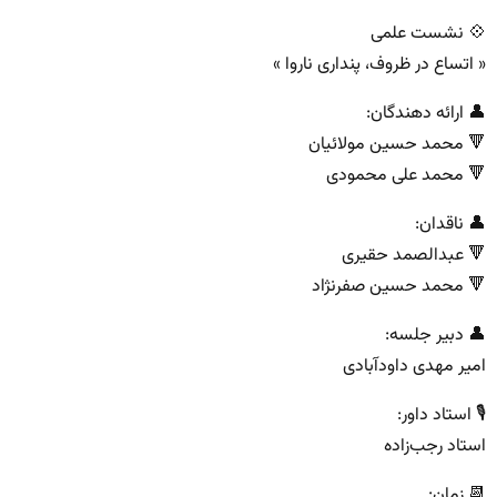
💠 نشست علمی
« اتساع در ظروف، پنداری ناروا »
👤 ارائه دهندگان:
🔻 محمد حسین مولائیان
🔻 محمد علی محمودی
👤 ناقدان:
🔻 عبدالصمد حقیری
🔻 محمد حسین صفرنژاد
👤 دبیر جلسه:
امیر مهدی داودآبادی
🎙 استاد داور:
استاد رجب‌زاده
📆 زمان: