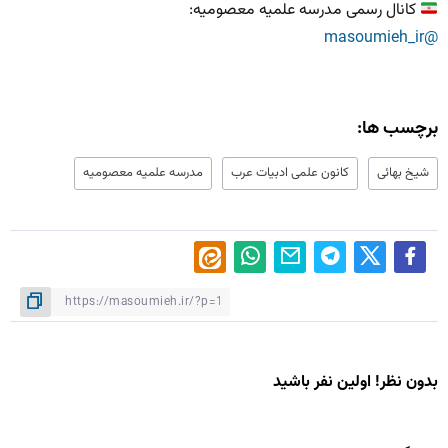
کانال رسمی مدرسه علمیه معصومیه:
@masoumieh_ir
برچسب ها:
شیخ بهائی
کانون علمی ادبیات عرب
مدرسه علمیه معصومیه
بدون نظر! اولین نفر باشید