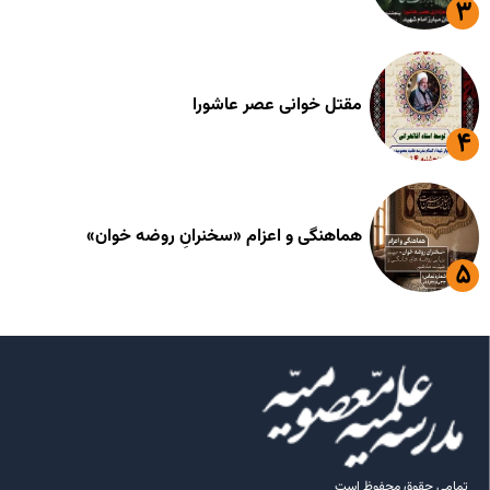
مقتل خوانی عصر عاشورا
هماهنگی و اعزام «سخنرانِ روضه خوان»
تمامی حقوق محفوظ است