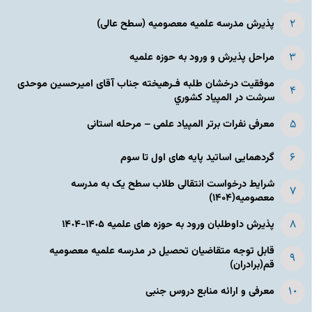
پذیرش مدرسه علمیه معصومیه‌ (سطح عالی)
مراحل پذیرش و ورود به حوزه علمیه
موفقیت درخشان طلبه فـرهیخته جناب آقای امیرحسین موحدی
سرشت در المپياد كشوري
معرفی نفرات برتر المپیاد علمی – مرحله استانی
گردهمایی اساتید پایه های اول تا سوم
شرایط درخواست انتقالی طلاب سطح یک به مدرسه
معصومیه(۱۴۰۴)
پذیرش داوطلبان ورود به حوزه های علمیه ١۴٠۵-١۴٠۴
قابل توجه متقاضیان تحصیل در مدرسه علمیه معصومیه
قم(برادران)
معرفی و ارائه منابع دروس جنبی