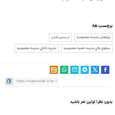
برچسب ها:
پژوهش مدرسه معصوميه
در مسير تمدن
سطوح عالي مدرسه علميه معصوميه
نشريه داخلي مدرسه معصوميه
بدون نظر! اولین نفر باشید