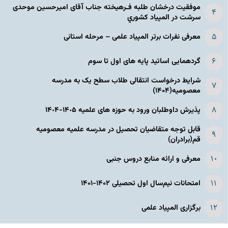
موفقیت درخشان طلبه فـرهیخته جناب آقای امیرحسین موحدی
سرشت در المپياد كشوري
معرفی نفرات برتر المپیاد علمی – مرحله استانی
گردهمایی اساتید پایه های اول تا سوم
شرایط درخواست انتقالی طلاب سطح یک به مدرسه
معصومیه(۱۴۰۴)
پذیرش داوطلبان ورود به حوزه های علمیه ١۴٠۵-١۴٠۴
قابل توجه متقاضیان تحصیل در مدرسه علمیه معصومیه
قم(برادران)
معرفی و ارائه منابع دروس جنبی
امتحانات نیم‌سال اول تحصیلی ۱۴۰۲-۱۴۰۱
برگزاری المپیاد علمی