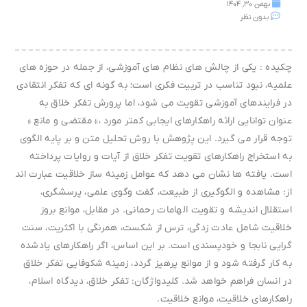
بهمن ۳۰, ۱۴۰۴
بدون نظر
چکیده : یکی از چالش های نظام های آموزشی، از جمله در حوزه های
علمیه، نبود تناسب در تربیت فکری است؛ به گونه ای که تفکر انتقادی
در فرایندهای آموزشی تقویت می شود، اما پرورش تفکر خلاق به
عنوان توانایی ارائه راهکارهای ایجابی کمتر مورد ،» مقتضی و مانع «
توجه قرار می گیرد. این پژوهش با روش تحلیل متن و بر پایه الگوی
به استخراج راهکارهای تقویت تفکر خلاق از آیات و روایات پرداخته
است. یافته ها نشان می دهد که عوامل زمینه ساز خلاقیت عبارت اند
از: مشاهده و الگوگیری از طبیعت، گفت وگوی علمی، پرسشگری،
استقلال اندیشه و تقویت الهامات رحمانی. در مقابل، موانع بروز
خلاقیت شامل عادت زدگی، ترس از شکست، همرنگی با اکثریت، سنت
گرایی نابجا و خودپسندی است. بر این اساس، اگر راهکارهای یادشده
به کار گرفته شود و از موانع پرهیز گردد، زمینه شکوفایی تفکر خلاق
در انسان فراهم خواهد شد. کلیدواژگان: تفکر خلاق، دیدگاه اسلام،
راهکارهای خلاقیت، موانع خلاقیت.