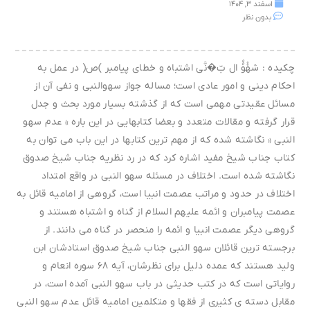
اسفند ۳, ۱۴۰۴
بدون نظر
چکیده : سََهْْوُُ ال بّ�نَّی اشتباه و خطای پیامبر )ص( در عمل به
احکام دینی و امور عادی است؛ مساله جواز سهوالنبی و نفی آن از
مسائل عقیدتی مهمی است که از گذشته بسیار مورد بحث و جدل
قرار گرفته و مقالات متعدد و بعضا کتابهایی در این باره » عدم سهو
النبی « نگاشته شده که از مهم ترین کتابها در این باب می توان به
کتاب جناب شیخ مفید اشاره کرد که در رد نظریه جناب شیخ صدوق
نگاشته شده است. اختلاف در مسئله سهو النبی در واقع امتداد
اختلاف در حدود و مراتب عصمت انبیا است، گروهی از امامیه قائل به
عصمت پیامبران و ائمه علیهم السلام از گناه و اشتباه هستند و
گروهی دیگر عصمت انبیا و ائمه را منحصر در گناه می دانند. از
برجسته ترین قائلان سهو النبی جناب شیخ صدوق استادشان ابن
ولید هستند که عمده دلیل برای نظرشان، آیه ۶۸ سوره انعام و
روایاتی است که در کتب حدیثی در باب سهو النبی آمده است، در
مقابل دسته ی کثیری از فقها و متکلمین امامیه قائل عدم سهو النبی