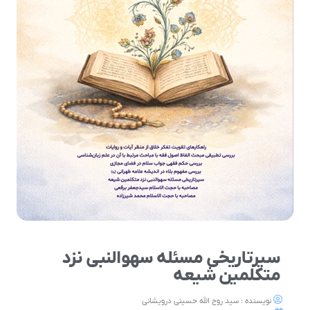
سیرتاریخی مسئله سهوالنبی نزد
متکلمین شیعه
نویسنده : سید روح الله حسینی درویشانی