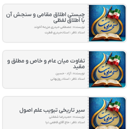
چیستی اطلاق مقامی و سنجش آن
با اطلاق لفظی
نویسنده : مصطفی حیدری مزرعه آخوند
استاد ناظر : استادحیدری فطرت
تفاوت میان عام و خاص و مطلق و
مقید
نویسنده : آزاد - حسین
استاد ناظر : استاد روزبهانی
سیر تاریخی تبویب علم اصول
نویسنده : حمیدرضا شفقتی
استاد ناظر : حاج آقای فاطمی نیا