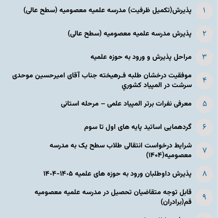
پذیرش(تکمیل ظرفیت) مدرسه علمیه معصومیه‌ (سطح عالی)
پذیرش مدرسه علمیه معصومیه‌ (سطح عالی)
مراحل پذیرش و ورود به حوزه علمیه
موفقیت درخشان طلبه فـرهیخته جناب آقای امیرحسین موحدی
سرشت در المپياد كشوري
معرفی نفرات برتر المپیاد علمی – مرحله استانی
گردهمایی اساتید پایه های اول تا سوم
شرایط درخواست انتقالی طلاب سطح یک به مدرسه
معصومیه(۱۴۰۴)
پذیرش داوطلبان ورود به حوزه های علمیه ١۴٠۵-١۴٠۴
قابل توجه متقاضیان تحصیل در مدرسه علمیه معصومیه
قم(برادران)