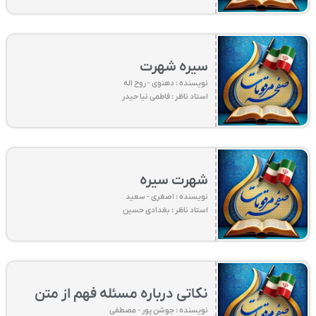
سیره شهرت
نویسنده : دهنوی - روح اله
استاد ناظر : فاطمی نیا حیدر
شهرت سیره
نویسنده : اصغری - سعید
استاد ناظر : بغدادی حسین
نکاتی درباره مسئله فهم از متن
نویسنده : جوشن پور - مصطفی