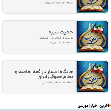
استاد ناظر : صداقت مهدی
حجیت سیره
نویسنده : صالحی یار - مصطفی
استاد ناظر : کریمی رضا
جایگاه اعسار در فقه امامیه و
نظام حقوقی ایران
استاد ناظر : فاطمی نیا حیدر
آخرین اخبار آموزشی