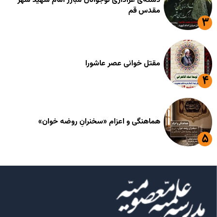
دسته‌ی عزاداری نوجوانان مبارز امام شهید شهر
مقدس قم
مقتل خوانی عصر عاشورا
هماهنگی و اعزام «سخنرانِ روضه خوان»