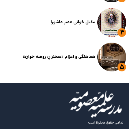
مقتل خوانی عصر عاشورا
هماهنگی و اعزام «سخنرانِ روضه خوان»
تمامی حقوق محفوظ است