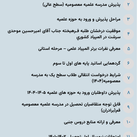
پذیرش مدرسه علمیه معصومیه‌ (سطح عالی)
مراحل پذیرش و ورود به حوزه علمیه
موفقیت درخشان طلبه فـرهیخته جناب آقای امیرحسین موحدی
سرشت در المپياد كشوري
معرفی نفرات برتر المپیاد علمی – مرحله استانی
گردهمایی اساتید پایه های اول تا سوم
شرایط درخواست انتقالی طلاب سطح یک به مدرسه
معصومیه(۱۴۰۴)
پذیرش داوطلبان ورود به حوزه های علمیه ١۴٠۵-١۴٠۴
قابل توجه متقاضیان تحصیل در مدرسه علمیه معصومیه
قم(برادران)
معرفی و ارائه منابع دروس جنبی
امتحانات نیم‌سال اول تحصیلی ۱۴۰۲-۱۴۰۱