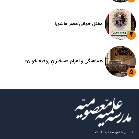
مقتل خوانی عصر عاشورا
هماهنگی و اعزام «سخنرانِ روضه خوان»
تمامی حقوق محفوظ است