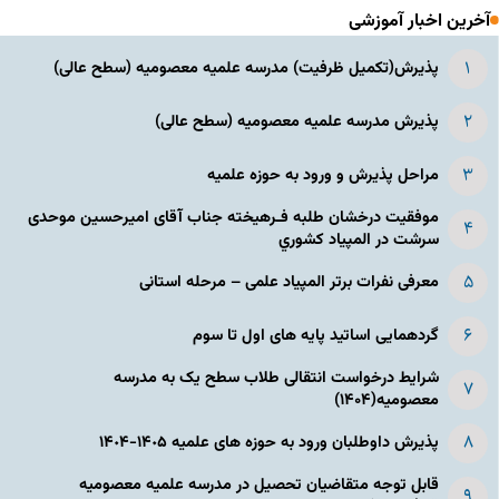
آخرین اخبار آموزشی
پذیرش(تکمیل ظرفیت) مدرسه علمیه معصومیه‌ (سطح عالی)
پذیرش مدرسه علمیه معصومیه‌ (سطح عالی)
مراحل پذیرش و ورود به حوزه علمیه
موفقیت درخشان طلبه فـرهیخته جناب آقای امیرحسین موحدی
سرشت در المپياد كشوري
معرفی نفرات برتر المپیاد علمی – مرحله استانی
گردهمایی اساتید پایه های اول تا سوم
شرایط درخواست انتقالی طلاب سطح یک به مدرسه
معصومیه(۱۴۰۴)
پذیرش داوطلبان ورود به حوزه های علمیه ١۴٠۵-١۴٠۴
قابل توجه متقاضیان تحصیل در مدرسه علمیه معصومیه